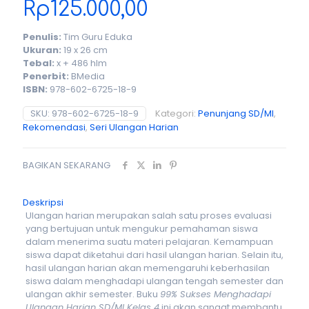
Rp
125.000,00
Penulis:
Tim Guru Eduka
Ukuran:
19 x 26 cm
Tebal:
x + 486 hlm
Penerbit:
BMedia
ISBN:
978-602-6725-18-9
SKU:
978-602-6725-18-9
Kategori:
Penunjang SD/MI
,
Rekomendasi
,
Seri Ulangan Harian
BAGIKAN SEKARANG
Deskripsi
Ulangan harian merupakan salah satu proses evaluasi
yang bertujuan untuk mengukur pemahaman siswa
dalam menerima suatu materi pelajaran. Kemampuan
siswa dapat diketahui dari hasil ulangan harian. Selain itu,
hasil ulangan harian akan memengaruhi keberhasilan
siswa dalam menghadapi ulangan tengah semester dan
ulangan akhir semester. Buku
99% Sukses Menghadapi
Ulangan Harian SD/MI Kelas 4
ini akan sangat membantu