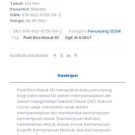
Tebal:
144 hlm
Penerbit:
BMedia
ISBN:
978-602-6725-59-2
Harga:
Rp 90.000,-
SKU:
978-602-6725-59-2
Kategori:
Penunjang SD/MI
Tag:
Pasti Bisa Masuk SD
Sigit JH & DIni F
BAGIKAN SEKARANG
Deskripsi
Pasti Bisa Masuk SD merupakan buku penunjang
bagi calon siswa SD dalam mempersiapkan diri
dalam menghadapi Sekolah Dasar (SD). Buku ini
cocok untuk membantu anak dalam
mempersiapkan diri membentuk kemampuan-
kemampuan dasar (Kemampuan Bahasa,
Kemandirian, Moral, Sosial, Emosi, Kemampuan
Kognitif, Kemampuan Motorik, dan Kemampuan