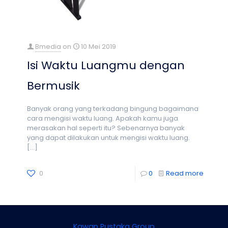
Bmedia
on
10 Mei 2019
Isi Waktu Luangmu dengan
Bermusik
Banyak orang yang terkadang bingung bagaimana
cara mengisi waktu luang. Apakah kamu juga
merasakan hal seperti itu? Sebenarnya banyak
yang dapat dilakukan untuk mengisi waktu luang.
[…]
0
0
Read more
Kawan Pustaka Group