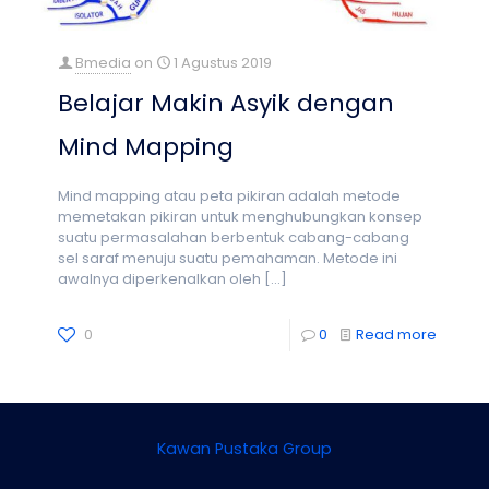
Bmedia
on
1 Agustus 2019
Belajar Makin Asyik dengan
Mind Mapping
Mind mapping atau peta pikiran adalah metode
memetakan pikiran untuk menghubungkan konsep
suatu permasalahan berbentuk cabang-cabang
sel saraf menuju suatu pemahaman. Metode ini
awalnya diperkenalkan oleh
[…]
0
0
Read more
Kawan Pustaka Group