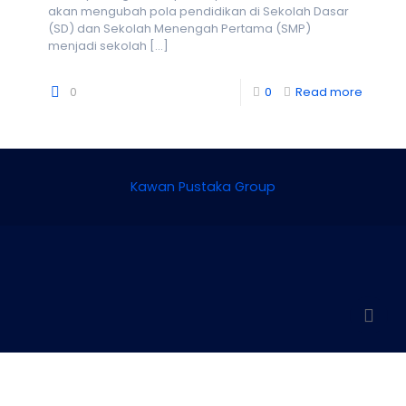
akan mengubah pola pendidikan di Sekolah Dasar
(SD) dan Sekolah Menengah Pertama (SMP)
menjadi sekolah
[…]
0
0
Read more
Kawan Pustaka Group