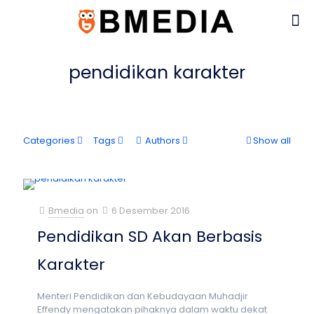
pendidikan karakter
Categories
Tags
Authors
Show all
Bmedia
on
6 Desember 2016
Pendidikan SD Akan Berbasis
Karakter
Menteri Pendidikan dan Kebudayaan Muhadjir
Effendy mengatakan pihaknya dalam waktu dekat